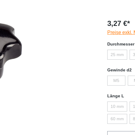
3,27 €*
Preise exkl.
Durchmesser
25 mm
Gewinde d2
M5
Länge L
10 mm
60 mm