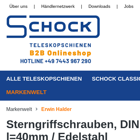
Über uns
|
Händlernetzwerk
|
Downloads
|
Jobs
ALLE TELESKOPSCHIENEN
SCHOCK CLASSI
MARKENWELT
Markenwelt
Erwin Halder
Sterngriffschrauben, DI
l=40mm / Edelstahl