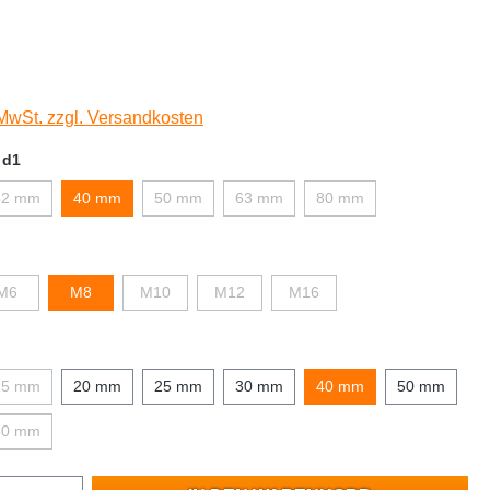
 MwSt. zzgl. Versandkosten
 d1
32 mm
40 mm
50 mm
63 mm
80 mm
M6
M8
M10
M12
M16
15 mm
20 mm
25 mm
30 mm
40 mm
50 mm
80 mm