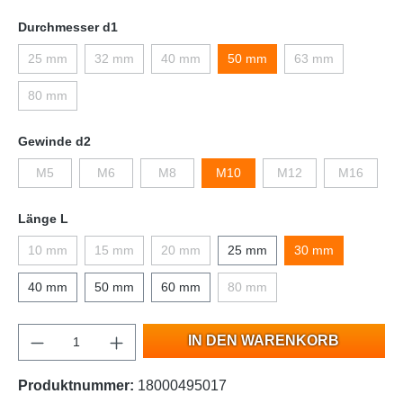
Durchmesser d1
25 mm
32 mm
40 mm
50 mm
63 mm
80 mm
Gewinde d2
M5
M6
M8
M10
M12
M16
Länge L
10 mm
15 mm
20 mm
25 mm
30 mm
40 mm
50 mm
60 mm
80 mm
IN DEN WARENKORB
Produktnummer:
18000495017