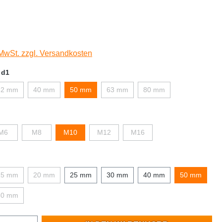
 MwSt. zzgl. Versandkosten
 d1
32 mm
40 mm
50 mm
63 mm
80 mm
M6
M8
M10
M12
M16
15 mm
20 mm
25 mm
30 mm
40 mm
50 mm
80 mm