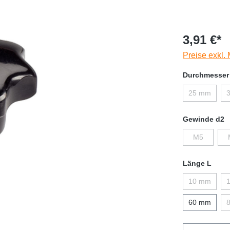
3,91 €*
Preise exkl.
Durchmesser
25 mm
Gewinde d2
M5
Länge L
10 mm
60 mm