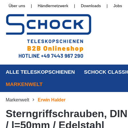
Über uns
|
Händlernetzwerk
|
Downloads
|
Jobs
ALLE TELESKOPSCHIENEN
SCHOCK CLASSI
MARKENWELT
Markenwelt
Erwin Halder
Sterngriffschrauben, DI
/ l=50mm / Edelstahl