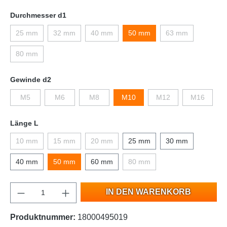
Durchmesser d1
25 mm
32 mm
40 mm
50 mm
63 mm
80 mm
Gewinde d2
M5
M6
M8
M10
M12
M16
Länge L
10 mm
15 mm
20 mm
25 mm
30 mm
40 mm
50 mm
60 mm
80 mm
IN DEN WARENKORB
Produktnummer:
18000495019