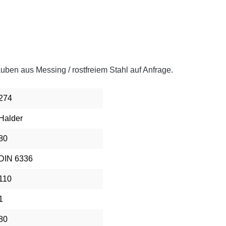
en aus Messing / rostfreiem Stahl auf Anfrage.
274
Halder
80
DIN 6336
110
1
80