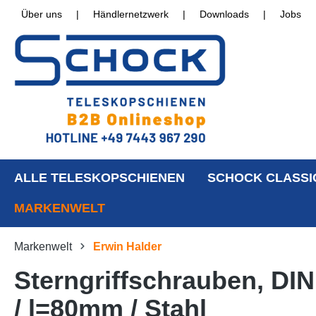
Über uns
|
Händlernetzwerk
|
Downloads
|
Jobs
ALLE TELESKOPSCHIENEN
SCHOCK CLASSI
MARKENWELT
Markenwelt
Erwin Halder
Sterngriffschrauben, DI
/ l=80mm / Stahl