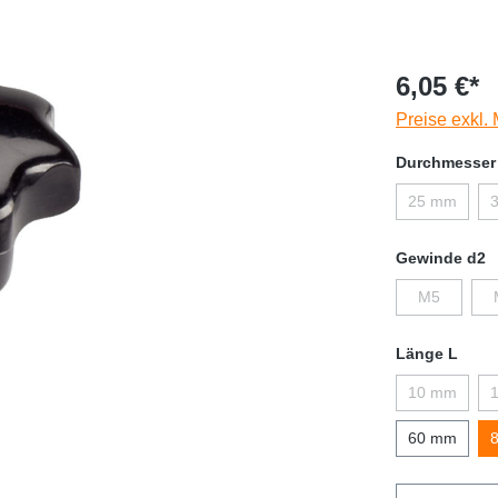
6,05 €*
Preise exkl.
Durchmesser
25 mm
Gewinde d2
M5
Länge L
10 mm
60 mm