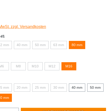
 MwSt. zzgl. Versandkosten
 d1
32 mm
40 mm
50 mm
63 mm
80 mm
M6
M8
M10
M12
M16
15 mm
20 mm
25 mm
30 mm
40 mm
50 mm
80 mm