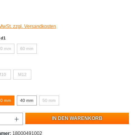
 MwSt. zzgl. Versandkosten
 d1
50 mm
60 mm
M10
M12
30 mm
40 mm
50 mm
IN DEN WARENKORB
mmer:
18000491002