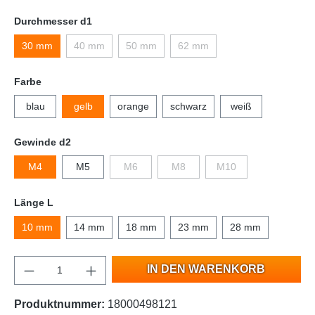
Durchmesser d1
30 mm
40 mm
50 mm
62 mm
Farbe
blau
gelb
orange
schwarz
weiß
Gewinde d2
M4
M5
M6
M8
M10
Länge L
10 mm
14 mm
18 mm
23 mm
28 mm
IN DEN WARENKORB
Produktnummer:
18000498121