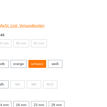
 MwSt. zzgl. Versandkosten
 d1
40 mm
50 mm
62 mm
elb
orange
schwarz
weiß
M5
M6
M8
M10
14 mm
18 mm
23 mm
28 mm