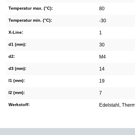
Temperatur max. (°C):
80
Temperatur min. (°C):
-30
X-Line:
1
d1 (mm):
30
d2:
M4
d3 (mm):
14
l1 (mm):
19
l2 (mm):
7
Werkstoff:
Edelstahl
, Ther