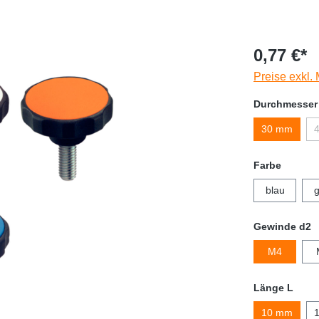
0,77 €*
Preise exkl.
Durchmesser
30 mm
Farbe
blau
g
Gewinde d2
M4
Länge L
10 mm