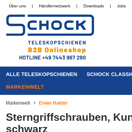
Über uns
|
Händlernetzwerk
|
Downloads
|
Jobs
ALLE TELESKOPSCHIENEN
SCHOCK CLASSI
MARKENWELT
Markenwelt
Erwin Halder
Sterngriffschrauben, Ku
schwarz