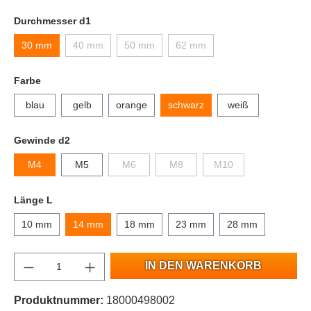
Durchmesser d1
30 mm
40 mm
50 mm
62 mm
Farbe
blau
gelb
orange
schwarz
weiß
Gewinde d2
M4
M5
M6
M8
M10
Länge L
10 mm
14 mm
18 mm
23 mm
28 mm
IN DEN WARENKORB
Produktnummer:
18000498002