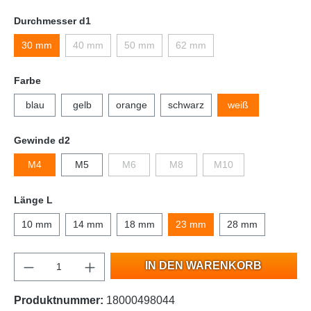
Durchmesser d1
30 mm
40 mm
50 mm
62 mm
Farbe
blau
gelb
orange
schwarz
weiß
Gewinde d2
M4
M5
M6
M8
M10
Länge L
10 mm
14 mm
18 mm
23 mm
28 mm
IN DEN WARENKORB
Produktnummer:
18000498044