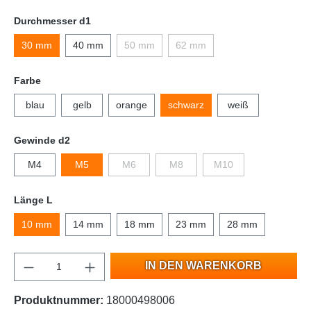
Durchmesser d1
30 mm
40 mm
50 mm
62 mm
Farbe
blau
gelb
orange
schwarz
weiß
Gewinde d2
M4
M5
M6
M8
M10
Länge L
10 mm
14 mm
18 mm
23 mm
28 mm
IN DEN WARENKORB
Produktnummer:
18000498006