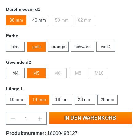
Durchmesser d1
30 mm
40 mm
50 mm
62 mm
Farbe
blau
gelb
orange
schwarz
weiß
Gewinde d2
M4
M5
M6
M8
M10
Länge L
10 mm
14 mm
18 mm
23 mm
28 mm
IN DEN WARENKORB
Produktnummer:
18000498127