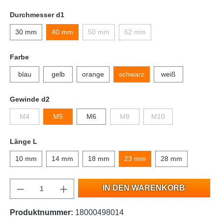
Durchmesser d1
30 mm
40 mm
50 mm
62 mm
Farbe
blau
gelb
orange
schwarz
weiß
Gewinde d2
M4
M5
M6
M8
M10
Länge L
10 mm
14 mm
18 mm
23 mm
28 mm
IN DEN WARENKORB
Produktnummer:
18000498014