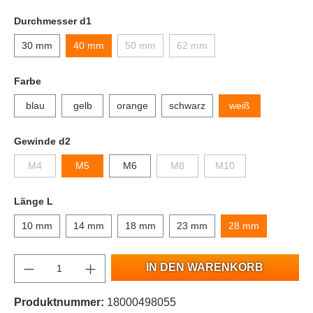
Durchmesser d1
30 mm
40 mm
50 mm
62 mm
Farbe
blau
gelb
orange
schwarz
weiß
Gewinde d2
M4
M5
M6
M8
M10
Länge L
10 mm
14 mm
18 mm
23 mm
28 mm
IN DEN WARENKORB
Produktnummer:
18000498055