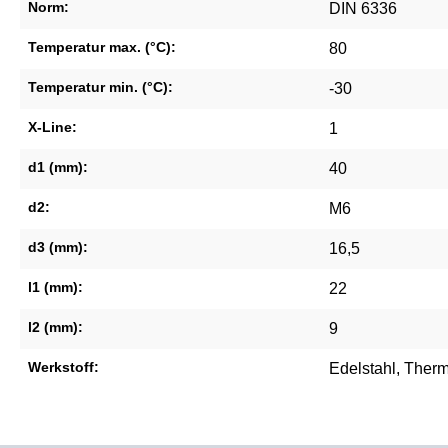
Norm:
DIN 6336
Temperatur max. (°C):
80
Temperatur min. (°C):
-30
X-Line:
1
d1 (mm):
40
d2:
M6
d3 (mm):
16,5
l1 (mm):
22
l2 (mm):
9
Werkstoff:
Edelstahl
, Ther