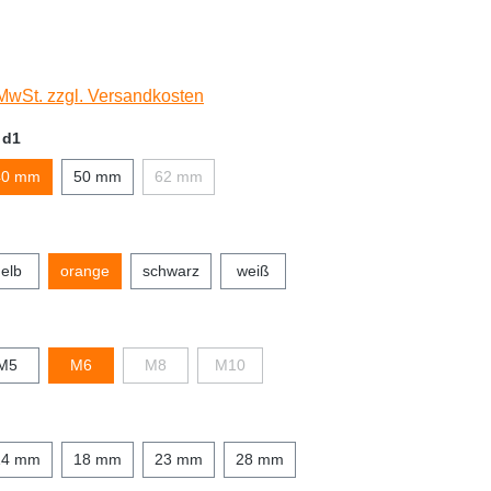
 MwSt. zzgl. Versandkosten
 d1
40 mm
50 mm
62 mm
elb
orange
schwarz
weiß
M5
M6
M8
M10
14 mm
18 mm
23 mm
28 mm