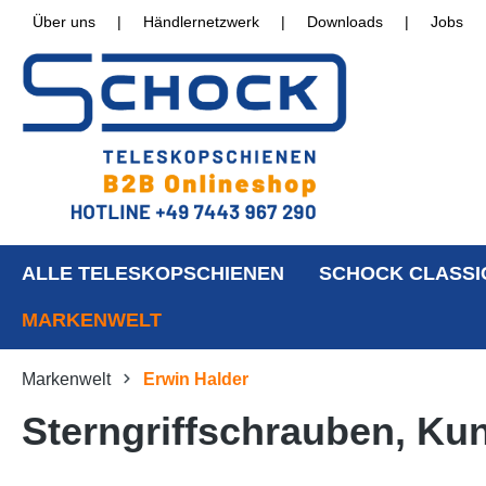
Über uns
|
Händlernetzwerk
|
Downloads
|
Jobs
ALLE TELESKOPSCHIENEN
SCHOCK CLASSI
MARKENWELT
Markenwelt
Erwin Halder
Sterngriffschrauben, Ku