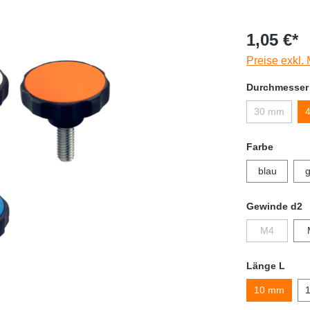
1,05 €*
Preise exkl.
Durchmesser
30 mm
Farbe
blau
g
Gewinde d2
M4
Länge L
10 mm