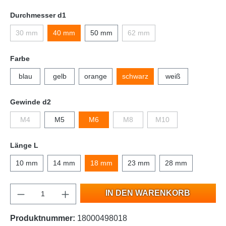
Durchmesser d1
30 mm
40 mm
50 mm
62 mm
Farbe
blau
gelb
orange
schwarz
weiß
Gewinde d2
M4
M5
M6
M8
M10
Länge L
10 mm
14 mm
18 mm
23 mm
28 mm
IN DEN WARENKORB
Produktnummer:
18000498018