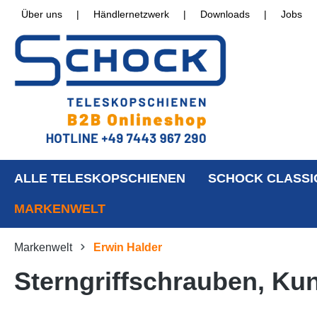
Über uns
|
Händlernetzwerk
|
Downloads
|
Jobs
ALLE TELESKOPSCHIENEN
SCHOCK CLASSI
MARKENWELT
Markenwelt
Erwin Halder
Sterngriffschrauben, Ku