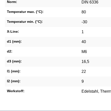
Norm:
DIN 6336
Temperatur max. (°C):
80
Temperatur min. (°C):
-30
X-Line:
1
d1 (mm):
40
d2:
M6
d3 (mm):
16,5
l1 (mm):
22
l2 (mm):
9
Werkstoff:
Edelstahl
, Ther