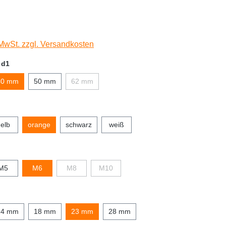
 MwSt. zzgl. Versandkosten
 d1
40 mm
50 mm
62 mm
elb
orange
schwarz
weiß
M5
M6
M8
M10
14 mm
18 mm
23 mm
28 mm