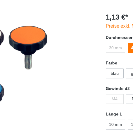
1,13 €*
Preise exkl.
Durchmesser
30 mm
Farbe
blau
g
Gewinde d2
M4
Länge L
10 mm