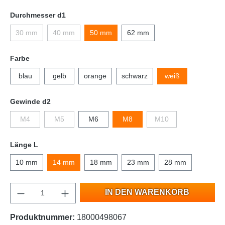
Durchmesser d1
30 mm
40 mm
50 mm
62 mm
Farbe
blau
gelb
orange
schwarz
weiß
Gewinde d2
M4
M5
M6
M8
M10
Länge L
10 mm
14 mm
18 mm
23 mm
28 mm
IN DEN WARENKORB
Produktnummer:
18000498067