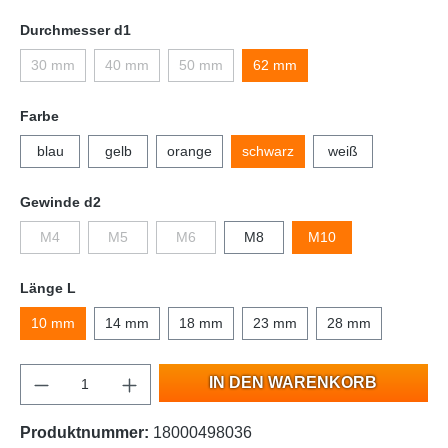
Durchmesser d1
30 mm
40 mm
50 mm
62 mm
Farbe
blau
gelb
orange
schwarz
weiß
Gewinde d2
M4
M5
M6
M8
M10
Länge L
10 mm
14 mm
18 mm
23 mm
28 mm
IN DEN WARENKORB
Produktnummer:
18000498036