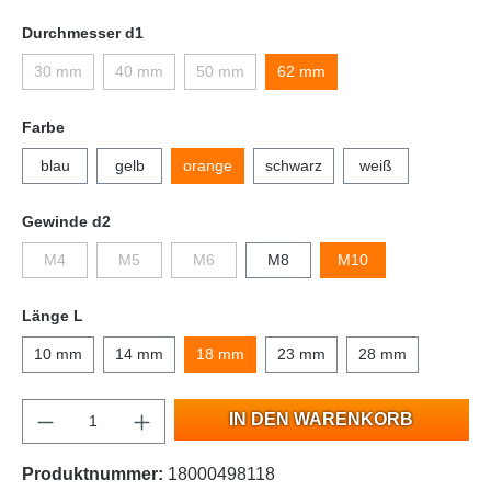
Durchmesser d1
30 mm
40 mm
50 mm
62 mm
Farbe
blau
gelb
orange
schwarz
weiß
Gewinde d2
M4
M5
M6
M8
M10
Länge L
10 mm
14 mm
18 mm
23 mm
28 mm
IN DEN WARENKORB
Produktnummer:
18000498118