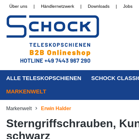
Über uns
|
Händlernetzwerk
|
Downloads
|
Jobs
ALLE TELESKOPSCHIENEN
SCHOCK CLASSI
MARKENWELT
Markenwelt
Erwin Halder
Sterngriffschrauben, Ku
schwarz