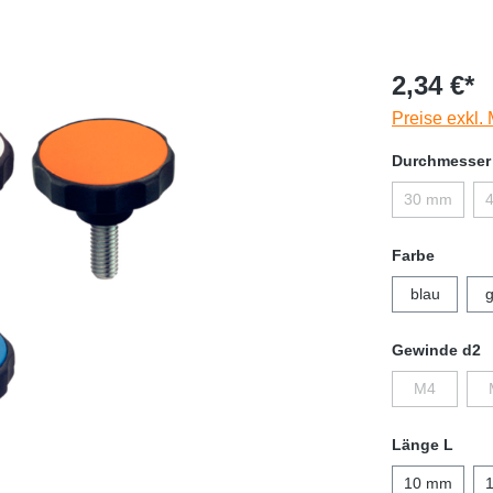
2,34 €*
Preise exkl.
Durchmesser
30 mm
Farbe
blau
g
Gewinde d2
M4
Länge L
10 mm