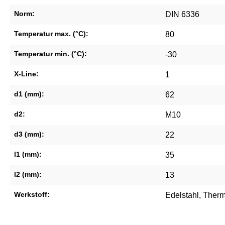
Norm:
DIN 6336
Temperatur max. (°C):
80
Temperatur min. (°C):
-30
X-Line:
1
d1 (mm):
62
d2:
M10
d3 (mm):
22
l1 (mm):
35
l2 (mm):
13
Werkstoff:
Edelstahl
, Ther