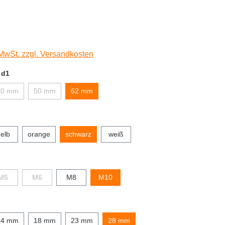
 MwSt. zzgl. Versandkosten
 d1
40 mm
50 mm
62 mm
elb
orange
schwarz
weiß
M5
M6
M8
M10
14 mm
18 mm
23 mm
28 mm