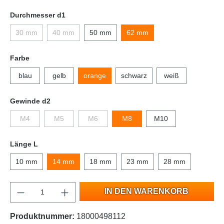
Durchmesser d1
30 mm
40 mm
50 mm
62 mm
Farbe
blau
gelb
orange
schwarz
weiß
Gewinde d2
M4
M5
M6
M8
M10
Länge L
10 mm
14 mm
18 mm
23 mm
28 mm
IN DEN WARENKORB
Produktnummer:
18000498112