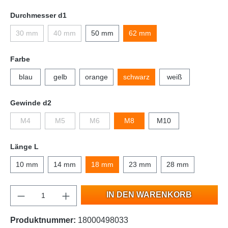
Durchmesser d1
30 mm
40 mm
50 mm
62 mm
Farbe
blau
gelb
orange
schwarz
weiß
Gewinde d2
M4
M5
M6
M8
M10
Länge L
10 mm
14 mm
18 mm
23 mm
28 mm
IN DEN WARENKORB
Produktnummer:
18000498033