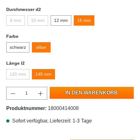
Durchmesser d2
8 mm
10 mm
12 mm
16 mm
Farbe
schwarz
silber
Länge l2
120 mm
145 mm
IN DEN WARENKORB
Produktnummer:
18000414008
Sofort verfügbar, Lieferzeit: 1-3 Tage