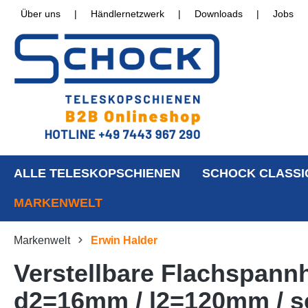
Über uns
|
Händlernetzwerk
|
Downloads
|
Jobs
ALLE TELESKOPSCHIENEN
SCHOCK CLASSI
MARKENWELT
Markenwelt
Erwin Halder
Verstellbare Flachspannh
d2=16mm / l2=120mm / s