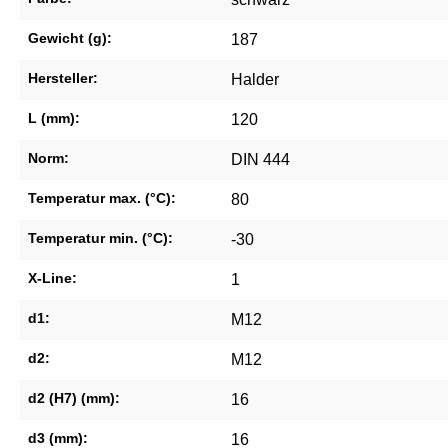
Gewicht (g):
187
Hersteller:
Halder
L (mm):
120
Norm:
DIN 444
Temperatur max. (°C):
80
Temperatur min. (°C):
-30
X-Line:
1
d1:
M12
d2:
M12
d2 (H7) (mm):
16
d3 (mm):
16