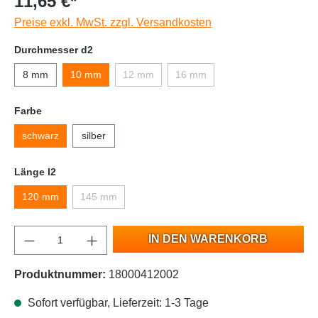
11,65 €*
Preise exkl. MwSt. zzgl. Versandkosten
Durchmesser d2
8 mm
10 mm
12 mm
16 mm
Farbe
schwarz
silber
Länge l2
120 mm
145 mm
IN DEN WARENKORB
Produktnummer:
18000412002
Sofort verfügbar, Lieferzeit: 1-3 Tage