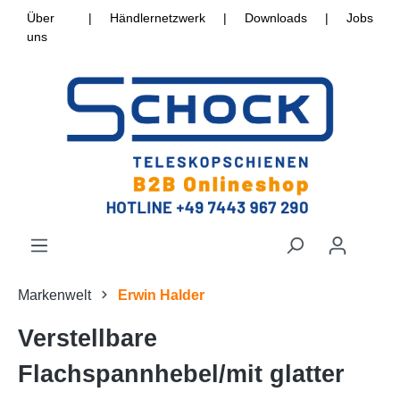
Über
|
Händlernetzwerk
|
Downloads
|
Jobs
uns
Markenwelt
Erwin Halder
Verstellbare
Flachspannhebel/mit glatter