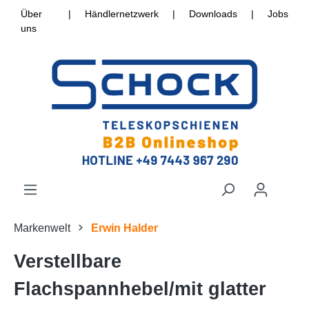
Über
|
Händlernetzwerk
|
Downloads
|
Jobs
uns
Markenwelt
Erwin Halder
Verstellbare
Flachspannhebel/mit glatter