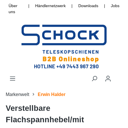
Über
|
Händlernetzwerk
|
Downloads
|
Jobs
uns
Markenwelt
Erwin Halder
Verstellbare
Flachspannhebel/mit