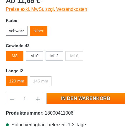
Ab 11,65 €*
Preise exkl. MwSt. zzgl. Versandkosten
Farbe
schwarz
silber
Gewinde d2
M8
M10
M12
M16
Länge l2
120 mm
145 mm
IN DEN WARENKORB
Produktnummer:
18000411006
Sofort verfügbar, Lieferzeit: 1-3 Tage