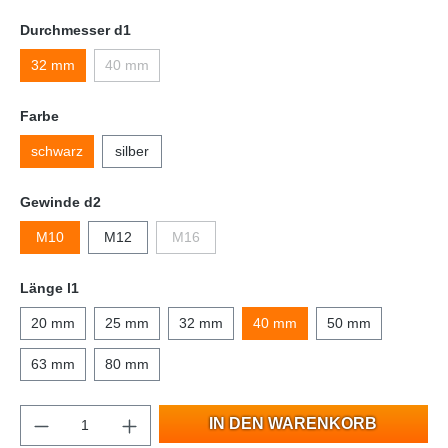
Durchmesser d1
32 mm
40 mm
Farbe
schwarz
silber
Gewinde d2
M10
M12
M16
Länge l1
20 mm
25 mm
32 mm
40 mm
50 mm
63 mm
80 mm
IN DEN WARENKORB