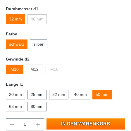
Durchmesser d1
32 mm
40 mm
Farbe
schwarz
silber
Gewinde d2
M10
M12
M16
Länge l1
20 mm
25 mm
32 mm
40 mm
50 mm
63 mm
80 mm
IN DEN WARENKORB