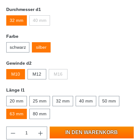
Durchmesser d1
32 mm
40 mm
Farbe
schwarz
silber
Gewinde d2
M10
M12
M16
Länge l1
20 mm
25 mm
32 mm
40 mm
50 mm
63 mm
80 mm
IN DEN WARENKORB