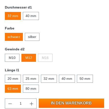
Durchmesser d1
32 mm
40 mm
Farbe
schwarz
silber
Gewinde d2
M10
M12
M16
Länge l1
20 mm
25 mm
32 mm
40 mm
50 mm
63 mm
80 mm
IN DEN WARENKORB