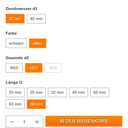
Durchmesser d1
32 mm
40 mm
Farbe
schwarz
silber
Gewinde d2
M10
M12
M16
Länge l1
20 mm
25 mm
32 mm
40 mm
50 mm
63 mm
80 mm
IN DEN WARENKORB