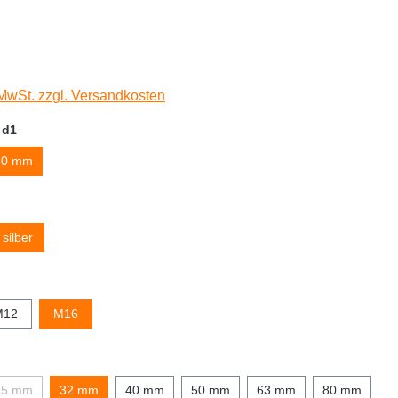
 MwSt. zzgl. Versandkosten
 d1
40 mm
silber
M12
M16
25 mm
32 mm
40 mm
50 mm
63 mm
80 mm