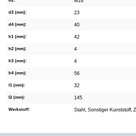
d2:
M16
d3 (mm):
23
d4 (mm):
40
h1 (mm):
42
h2 (mm):
4
h3 (mm):
4
h4 (mm):
56
l1 (mm):
32
l2 (mm):
145
Werkstoff:
Stahl
, Sonstiger Kunststoff
, 