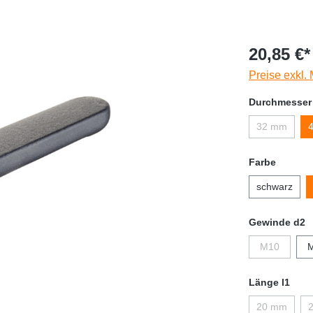
20,85 €*
Preise exkl.
Durchmesser
32 mm
Farbe
schwarz
Gewinde d2
M10
Länge l1
20 mm