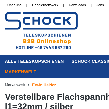
Über uns
|
Händlernetzwerk
|
Downloads
|
Jobs
ALLE TELESKOPSCHIENEN
SCHOCK CLASSI
MARKENWELT
Markenwelt
Erwin Halder
Verstellbare Flachspann
l1=32mm / silber