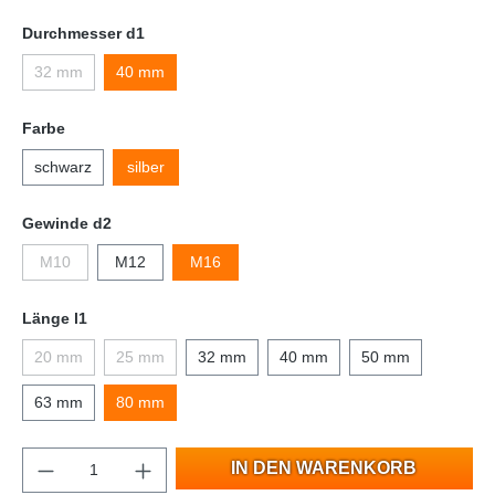
Durchmesser d1
32 mm
40 mm
Farbe
schwarz
silber
Gewinde d2
M10
M12
M16
Länge l1
20 mm
25 mm
32 mm
40 mm
50 mm
63 mm
80 mm
IN DEN WARENKORB