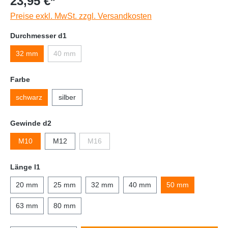
23,95 €*
Preise exkl. MwSt. zzgl. Versandkosten
Durchmesser d1
32 mm
40 mm
Farbe
schwarz
silber
Gewinde d2
M10
M12
M16
Länge l1
20 mm
25 mm
32 mm
40 mm
50 mm
63 mm
80 mm