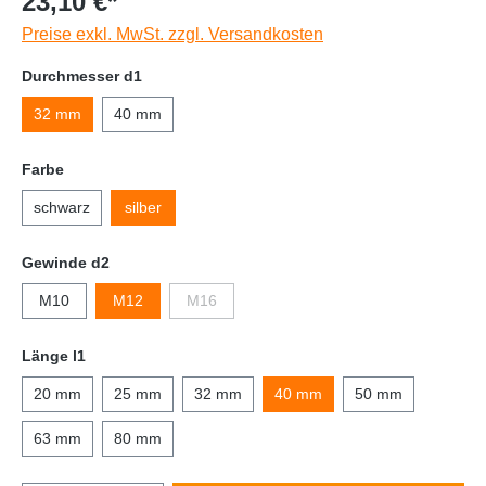
23,10 €*
Preise exkl. MwSt. zzgl. Versandkosten
Durchmesser d1
32 mm
40 mm
Farbe
schwarz
silber
Gewinde d2
M10
M12
M16
Länge l1
20 mm
25 mm
32 mm
40 mm
50 mm
63 mm
80 mm