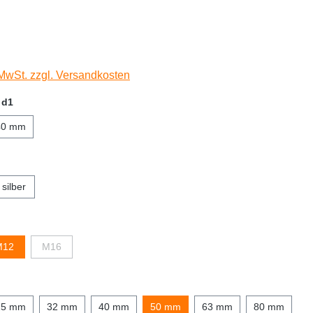
 MwSt. zzgl. Versandkosten
 d1
40 mm
silber
M12
M16
25 mm
32 mm
40 mm
50 mm
63 mm
80 mm