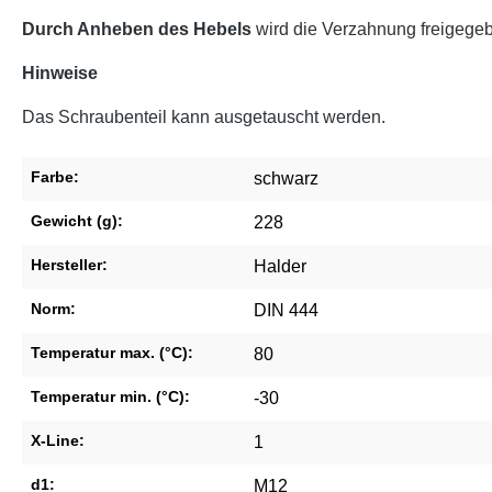
Durch Anheben des Hebels
wird die Verzahnung freigegeb
Hinweise
Das Schraubenteil kann ausgetauscht werden.
Farbe:
schwarz
Gewicht (g):
228
Hersteller:
Halder
Norm:
DIN 444
Temperatur max. (°C):
80
Temperatur min. (°C):
-30
X-Line:
1
d1:
M12