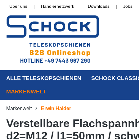
Über uns
|
Händlernetzwerk
|
Downloads
|
Jobs
ALLE TELESKOPSCHIENEN
SCHOCK CLASSI
MARKENWELT
Markenwelt
Erwin Halder
Verstellbare Flachspann
d2=M12 / l1=50mm / sch