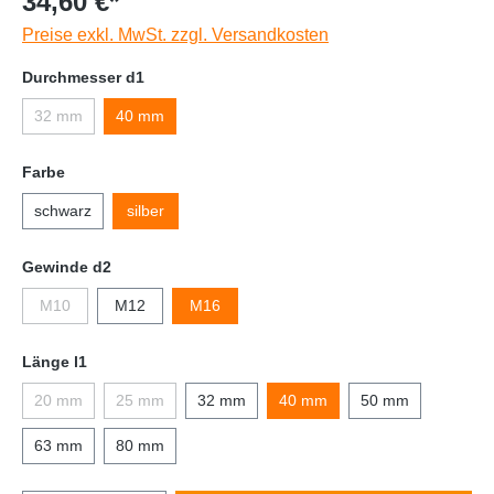
34,60 €*
Preise exkl. MwSt. zzgl. Versandkosten
Durchmesser d1
32 mm
40 mm
Farbe
schwarz
silber
Gewinde d2
M10
M12
M16
Länge l1
20 mm
25 mm
32 mm
40 mm
50 mm
63 mm
80 mm