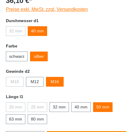
36,10 €*
Preise exkl. MwSt. zzgl. Versandkosten
Durchmesser d1
32 mm
40 mm
Farbe
schwarz
silber
Gewinde d2
M10
M12
M16
Länge l1
20 mm
25 mm
32 mm
40 mm
50 mm
63 mm
80 mm