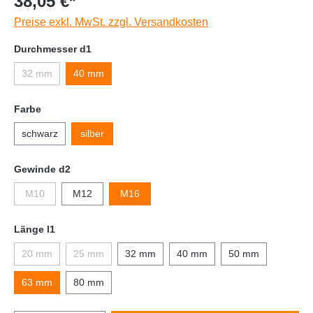
38,05 €*
Preise exkl. MwSt. zzgl. Versandkosten
Durchmesser d1
32 mm
40 mm
Farbe
schwarz
silber
Gewinde d2
M10
M12
M16
Länge l1
20 mm
25 mm
32 mm
40 mm
50 mm
63 mm
80 mm