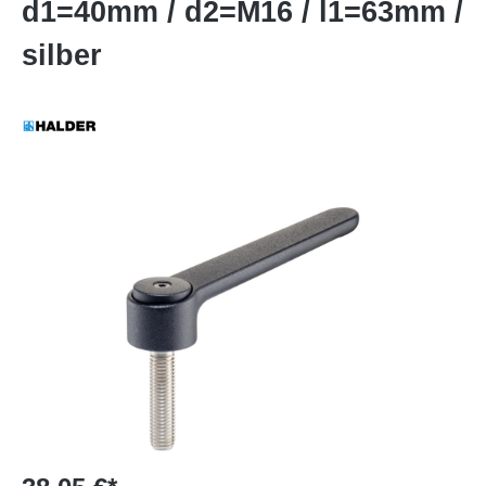
d1=40mm / d2=M16 / l1=63mm /
silber