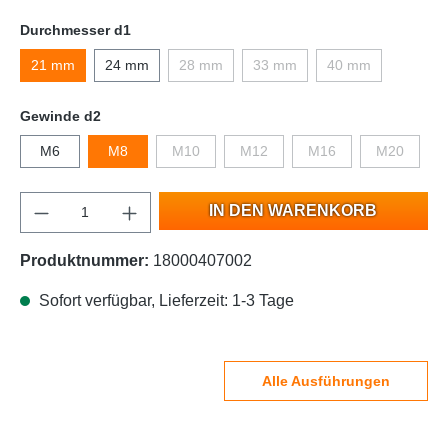
Durchmesser d1
21 mm
24 mm
28 mm
33 mm
40 mm
Gewinde d2
M6
M8
M10
M12
M16
M20
IN DEN WARENKORB
Produktnummer:
18000407002
Sofort verfügbar, Lieferzeit: 1-3 Tage
Alle Ausführungen