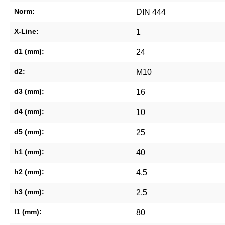
Norm:
DIN 444
X-Line:
1
d1 (mm):
24
d2:
M10
d3 (mm):
16
d4 (mm):
10
d5 (mm):
25
h1 (mm):
40
h2 (mm):
4,5
h3 (mm):
2,5
l1 (mm):
80