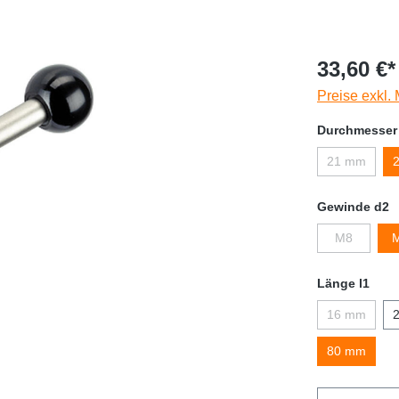
33,60 €*
Preise exkl.
Durchmesser
21 mm
Gewinde d2
M8
Länge l1
16 mm
80 mm