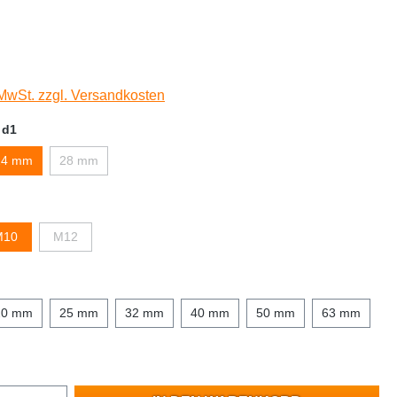
 MwSt. zzgl. Versandkosten
 d1
24 mm
28 mm
M10
M12
20 mm
25 mm
32 mm
40 mm
50 mm
63 mm