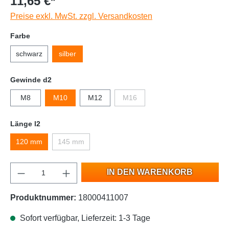
11,65 €*
Preise exkl. MwSt. zzgl. Versandkosten
Farbe
schwarz
silber
Gewinde d2
M8
M10
M12
M16
Länge l2
120 mm
145 mm
IN DEN WARENKORB
Produktnummer:
18000411007
Sofort verfügbar, Lieferzeit: 1-3 Tage