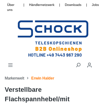
Über
|
Händlernetzwerk
|
Downloads
|
Jobs
uns
Markenwelt
Erwin Halder
Verstellbare
Flachspannhebel/mit